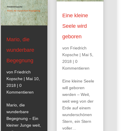
Eine kleine
Seele wird
geboren
Mario, die
von
Friedrich
wunderbare
Kopsche
|
Mai 5,
Begegnung
2018
| 0
Kommentieren
von
Friedrich
Kopsche
|
Mai 10,
Eine kleine Seele
2018
| 0
will geboren
Kommentieren
werden – Weit,
weit weg von der
Mario, die
Erde auf einem
wunderbare
wunderschönen
Begegnung – Ein
Stern, ein Stern
kleiner Junge weit,
voller…