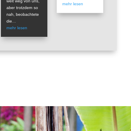
weit weg von uns,
mehr lesen
aber trotzdem so
nah, beobachtete
die…
mehr lesen