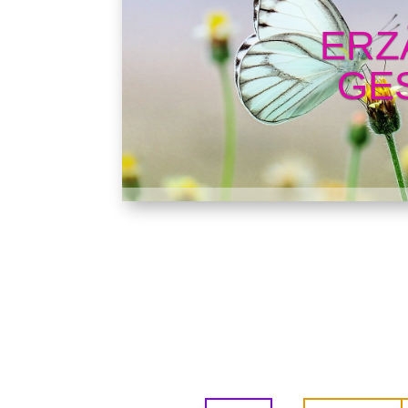
ERZ
GE