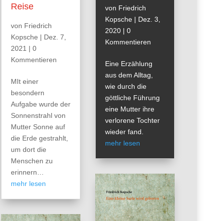
Reise
von
Friedrich
Kopsche
|
Dez. 3,
von
Friedrich
2020
| 0
Kopsche
|
Dez. 7,
Kommentieren
2021
| 0
Kommentieren
Eine Erzählung
aus dem Alltag,
MIt einer
wie durch die
besondern
göttliche Führung
Aufgabe wurde der
eine Mutter ihre
Sonnenstrahl von
verlorene Tochter
Mutter Sonne auf
wieder fand.
die Erde gestrahlt,
mehr lesen
um dort die
Menschen zu
erinnern…
mehr lesen