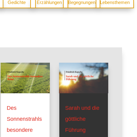
Gedichte
Erzählungen
Begegnungen
Lebensthemen
Des
Sarah und die
Sonnenstrahls
göttliche
besondere
Führung