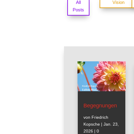
All
Vision
Posts
Begegnungen
von
Friedrich
Kopsche
|
Jan. 23,
2026
| 0