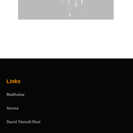
4
Links
Madhukar
Amma
David Steindl-Rast