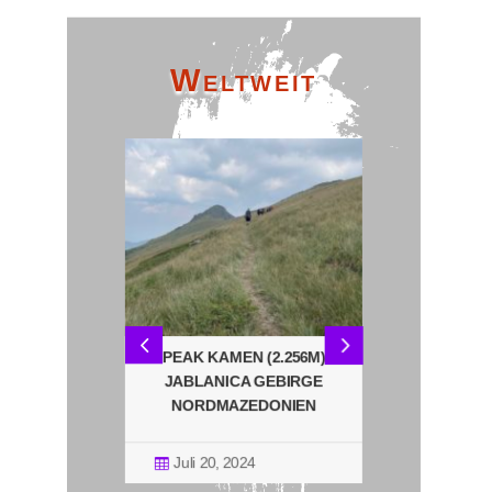
Weltweit
DERUNG
PEAK KAMEN (2.256M)
KLOSTER 
ISTHA
JABLANICA GEBIRGE
OHR
ABLANICA
NORDMAZEDONIEN
NORDMA
RGE
EDONIEN
Juli 20, 2024
Juli 18, 2

