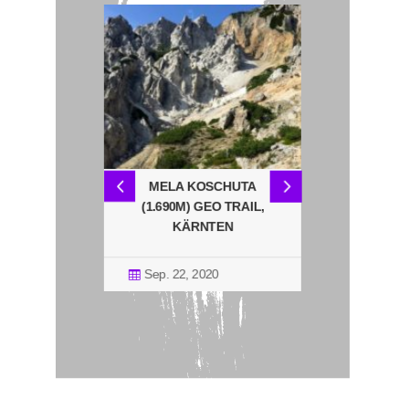
(2.050M)
MELA KOSCHUTA
KAMPLNOC
 KÄRNTEN
(1.690M) GEO TRAIL,
MILLSTÄ
KÄRNTEN
KÄR
21
Sep. 22, 2020
Sep. 7, 2

