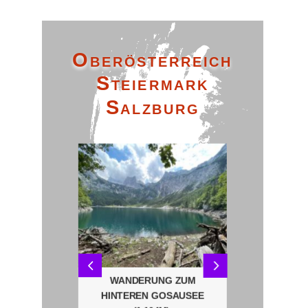
Oberösterreich
Steiermark
Salzburg
DERUNG,
WANDERUNG ZUM
FUSC
D – BAD
HINTEREN GOSAUSEE
RUNDWA