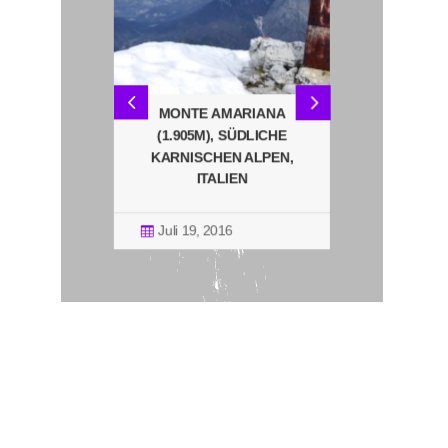
STORZIC
MONTE AMARIANA
FORCA DE
TEIG (B)
(1.905M), SÜDLICHE
(2.201M),
NIEN
KARNISCHEN ALPEN,
STEIN
ITALIEN
SONNENU
ITA
21
Juli 19, 2016

Okt. 31, 
