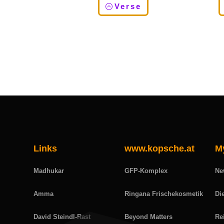
Verse
Links
www.kopsche.at
M
Madhukar
GFP-Komplex
Ne
Amma
Ringana Frischekosmetik
Di
David Steindl-Rast
Beyond Matters
Re