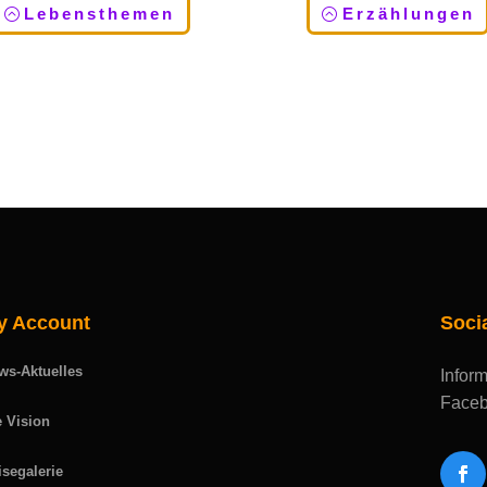
Lebensthemen
Erzählungen
y Account
Soci
ws-Aktuelles
Inform
Faceb
e Vision
isegalerie