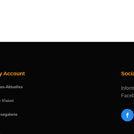
y Account
Soci
ws-Aktuelles
Inform
Faceb
e Vision
isegalerie