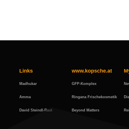
Links
www.kopsche.at
M
Madhukar
GFP-Komplex
Ne
Amma
Ringana Frischekosmetik
Di
David Steindl-Rast
Beyond Matters
Re