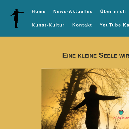
Home
News-Aktuelles
Über mich
Kunst-Kultur
Kontakt
YouTube Ka
Eine kleine Seele wi