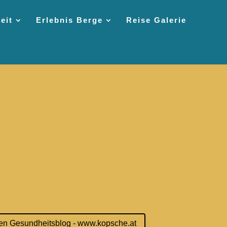
eit
Erlebnis Berge
Reise Galerie
en Gesundheitsblog - www.kopsche.at