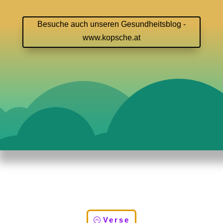
Besuche auch unseren Gesundheitsblog -
www.kopsche.at
Verse