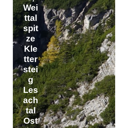
Wei
ttal
spit
ze
Kle
tter
stei
g
Les
ach
tal
Ost