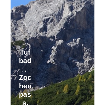
Tuf
bad
,
Zoc
hen
pas
s,