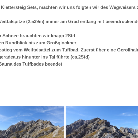
Klettersteig Sets, machten wir uns folgten wir des Wegweisers z
 Weittalspitze (2.539m) immer am Grad entlang mit beeindruckend
on Schnee brauchten wir knapp 2Std.
n Rundblick bis zum Großglockner.
stieg vom Weittalsattel zum Tuffbad. Zuerst über eine Geröllha
geradeaus hinunter ins Tal führte (ca.2Std)
 Sauna des Tuffbades beendet