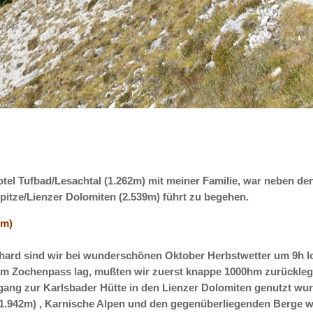
otel Tufbad/Lesachtal (1.262m) mit meiner Familie, war neben d
lspitze/Lienzer Dolomiten (2.539m) führt zu begehen.
6m)
hard sind wir bei wunderschönen Oktober Herbstwetter um 9h 
 am Zochenpass lag, mußten wir zuerst knappe 1000hm zurückleg
ang zur Karlsbader Hütte in den Lienzer Dolomiten genutzt wu
.942m) , Karnische Alpen und den gegenüberliegenden Berge wi