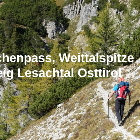
chenpass, Weittalspitze
eig Lesachtal Osttirol