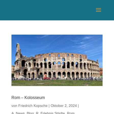
Rom – Kolosseum
von
Friedrich Kopsche
|
Oktober 2, 2024
|
A_News_Blog
,
R_Erlebnis Städte
,
Rom