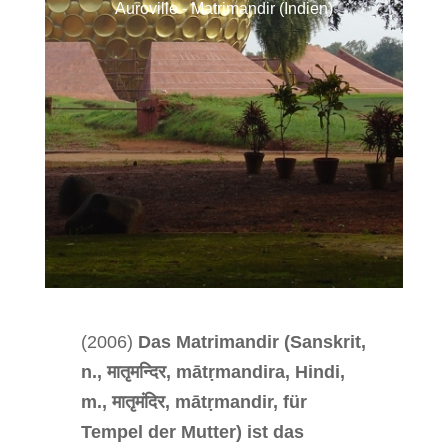
Auroville - Matrimandir (Indien)
(2006)
Das Matrimandir (Sanskrit,
n., मातृमन्दिर, mātṛmandira, Hindi,
m., मातृमंदिर, mātṛmandir, für
Tempel der Mutter) ist das