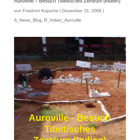
Auroville – Besuch Tibetisches Zentrum (Indien)
von
Friedrich Kopsche
|
Dezember 31, 2006
|
A_News_Blog
,
R_Indien_Auroville
Auroville - Besuch
Tibetisches