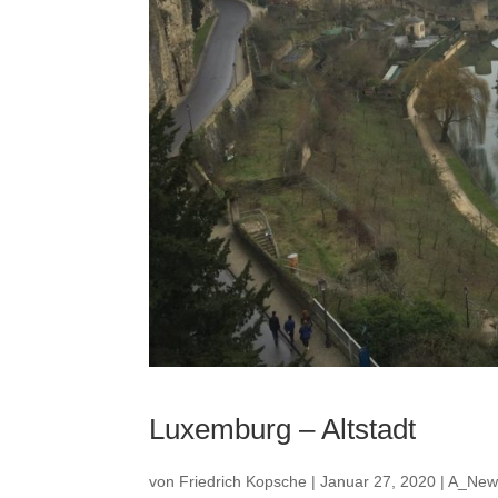
Luxemburg – Altstadt
von
Friedrich Kopsche
|
Januar 27, 2020
|
A_New