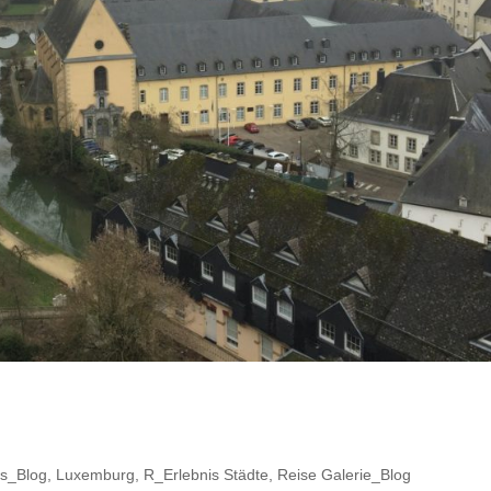
s_Blog
,
Luxemburg
,
R_Erlebnis Städte
,
Reise Galerie_Blog