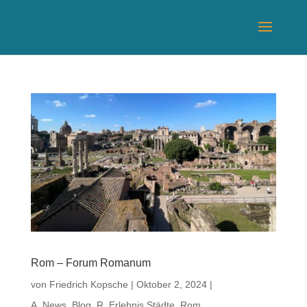
Rom – Forum Romanum
von
Friedrich Kopsche
|
Oktober 2, 2024
|
A_News_Blog
,
R_Erlebnis Städte
,
Rom