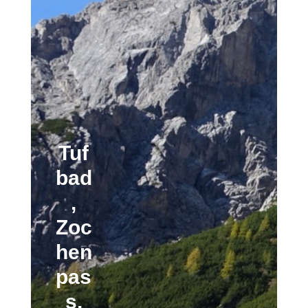
Tuf
bad
,
Zoc
hen
pas
s,