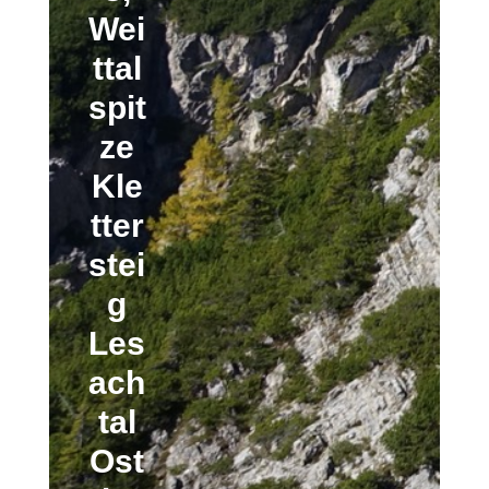
Wei
ttal
spit
ze
Kle
tter
stei
g
Les
ach
tal
Ost