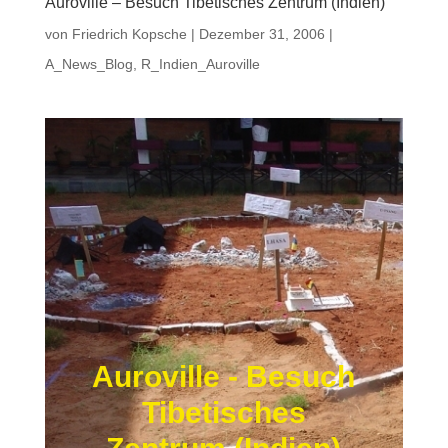
Auroville – Besuch Tibetisches Zentrum (Indien)
von
Friedrich Kopsche
|
Dezember 31, 2006
|
A_News_Blog
,
R_Indien_Auroville
Auroville - Besuch
Tibetisches