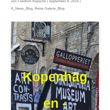
von
Friedrich Kopsche
|
September 8, 2016
|
A_News_Blog
,
Reise Galerie_Blog
Kopenhag
en -