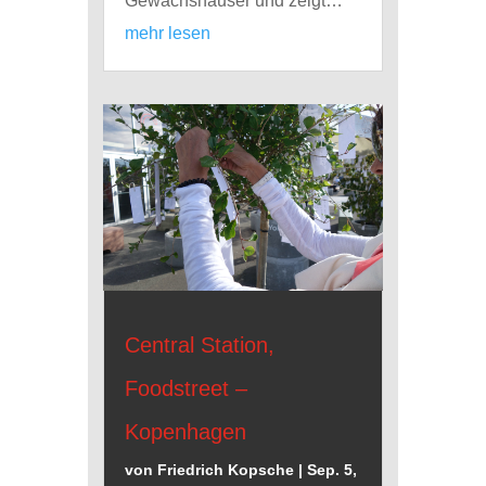
Gewächshäuser und zeigt…
mehr lesen
Central Station,
Foodstreet –
Kopenhagen
von
Friedrich Kopsche
|
Sep. 5,