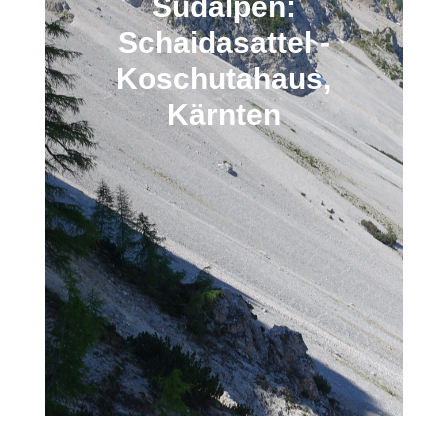
Südalpen:
Schaidasattel -
Koschutahaus,
Kärnten