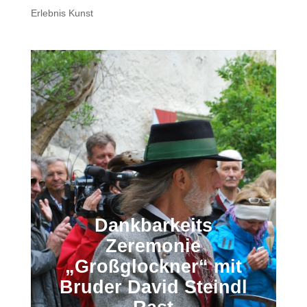
Erlebnis Kunst
Dankbarkeits
Zeremonie
„Großglockner“ mit
Bruder David Steindl