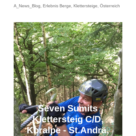
A_News_Blog
,
Erlebnis Berge
,
Klettersteige
,
Österreich
Seven Sumits
Klettersteig C/D,
Koralpe - St.Andrä,