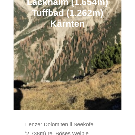
Lacknalm (1.654m)
Tuffbad (1.262m)
Kärnten
Lienzer Dolomiten.li.Seekofel
(2.738m) re. Böses Weible