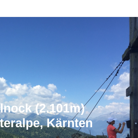
nock (2.101m)
tteralpe, Kärnten