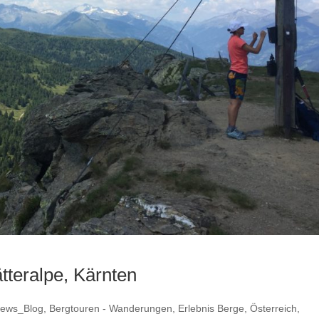
tteralpe, Kärnten
ews_Blog
,
Bergtouren - Wanderungen
,
Erlebnis Berge
,
Österreich
,