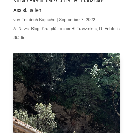
Kloster Eremo delle Carceri, Hl. Franziskus,
Assisi, Italien
von
Friedrich Kopsche
|
September 7, 2022
|
A_News_Blog
,
Kraftplätze des Hl.Franziskus
,
R_Erlebnis
Städte