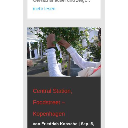
Gewächshäuser und zeigt…
mehr lesen
Central Station,
Foodstreet –
Kopenhagen
von
Friedrich Kopsche
|
Sep. 5,