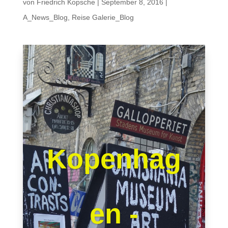
von
Friedrich Kopsche
|
September 8, 2016
|
A_News_Blog
,
Reise Galerie_Blog
Kopenhag
en -