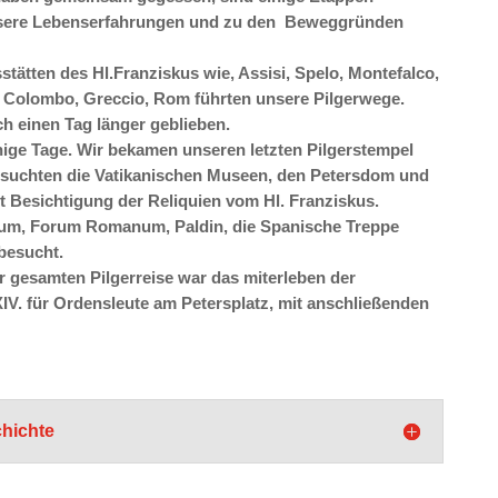
sere Lebenserfahrungen und zu den Beweggründen
tätten des Hl.Franziskus wie, Assisi, Spelo, Montefalco,
e Colombo, Greccio, Rom führten unsere Pilgerwege.
ch einen Tag länger geblieben.
nige Tage. Wir bekamen unseren letzten Pilgerstempel
esuchten die Vatikanischen Museen, den Petersdom und
it Besichtigung der Reliquien vom Hl. Franziskus.
eum, Forum Romanum, Paldin, die Spanische Treppe
 besucht.
 gesamten Pilgerreise war das miterleben der
IV.
für Ordensleute am Petersplatz, mit anschließenden
chichte