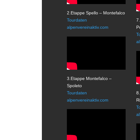
2.Etappe Spello – Montefalco
Tourdaten
7
alpenvereinaktiv.com
P
T
a
3.Etappe Montefalco –
Spoleto
Tourdaten
8
alpenvereinaktiv.com
Ri
T
a