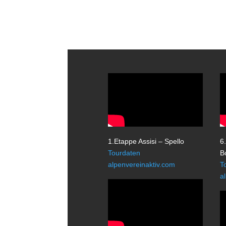
1.Etappe Assisi – Spello
6
Tourdaten
B
alpenvereinaktiv.com
T
a