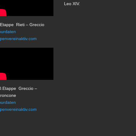
Leo XIV.
.Etappe Rieti – Greccio
ourdaten
lpenvereinaktiv.com
0.Etappe Greccio –
troncone
ourdaten
lpenvereinaktiv.com