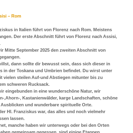
ssisi – Rom
ziskus in Italien führt von Florenz nach Rom. Meistens
ngen. Der erste Abschnitt führt von Florenz nach Assisi,
.
ir Mitte September 2025 den zweiten Abschnitt von
 gegangen.
st, dann sollte dir bewusst sein, dass sich dieser in
 in der Toskana und Umbrien befindet. Du wirst unter
 vielen steilen Auf-und Abstiegen mitunter bis zu
nem schweren Rucksack.
wir eingebunden in eine wunderschöne Natur, wir
-,Ahorn-, Kastanienwälder, karge Landschaften, schöne
n Ausblicken und wunderbare spirituelle Orte.
der Hl. Franziskus war, das alles und noch vielmehr
sen lassen.
net, manche haben wir unterwegs oder bei den Orten
 haben gemeinsam gegessen, sind einige Etappen