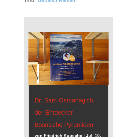
Info:
Geoviva Reisen
Dr. Sam Osmanagich,
der Entdecker –
Bosnsiche Pyramiden
von
Friedrich Kopsche
|
Juli 10,