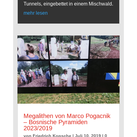
Tunnels, eingebettet in einem Mischwald.
mehr lesen
Megalithen von Marco Pogacnik
– Bosnische Pyramiden
2023/2019
von
Friedrich Kopsche
|
Juli 10, 2019
| 0