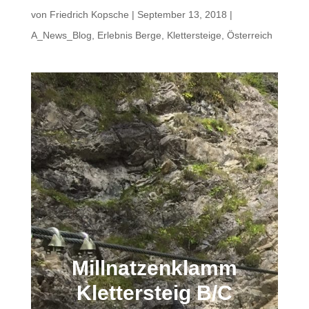
von
Friedrich Kopsche
|
September 13, 2018
|
A_News_Blog
,
Erlebnis Berge
,
Klettersteige
,
Österreich
Millnatzenklamm
Klettersteig B/C