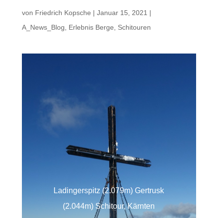
von
Friedrich Kopsche
|
Januar 15, 2021
|
A_News_Blog
,
Erlebnis Berge
,
Schitouren
Ladingerspitz (2.079m) Gertrusk
(2.044m) Schitour, Kärnten