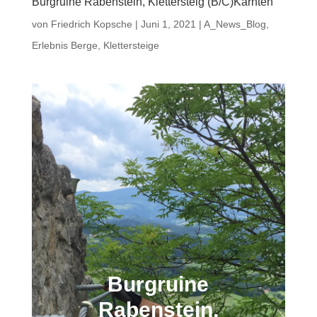
Burgruine Rabenstein, Klettersteig (B/C)Kärnten
von
Friedrich Kopsche
|
Juni 1, 2021
|
A_News_Blog
,
Erlebnis Berge
,
Klettersteige
Burgruine
Rabenstein,