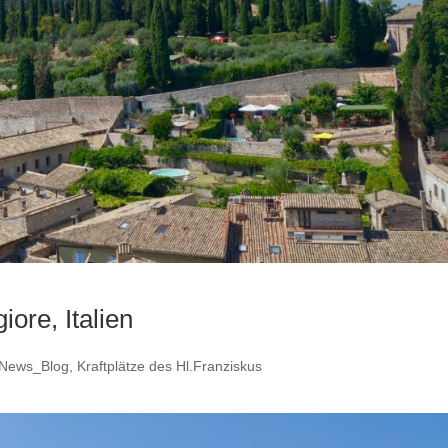
ore, Italien
News_Blog
,
Kraftplätze des Hl.Franziskus