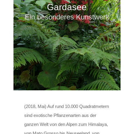
Gardasee
Ein besonderes Kunstwerk
(2018, Mai) Auf rund 10.000 Quadratmetern
sind exotische Pflanzenarten aus der
ganzen Welt von den Alpen zum Himalaya,
von Mato Grosso bis Neuseeland, von