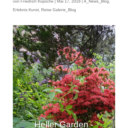
von
Friedrich Kopsche
|
Mai 17, 2018
|
A_News_Blog
,
Erlebnis Kunst
,
Reise Galerie_Blog
Heller Garden -