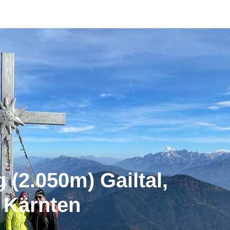
g (2.050m) Gailtal,
Kärnten