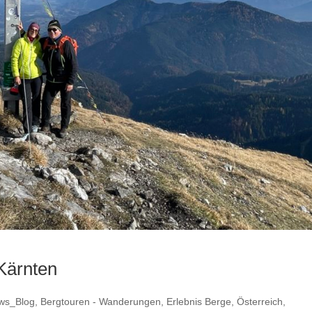
 Kärnten
ws_Blog
,
Bergtouren - Wanderungen
,
Erlebnis Berge
,
Österreich
,