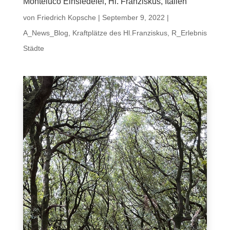
Monteluco Einsiedelei, Hl. Franziskus, Italien
von
Friedrich Kopsche
|
September 9, 2022
|
A_News_Blog
,
Kraftplätze des Hl.Franziskus
,
R_Erlebnis
Städte