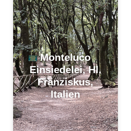
Monteluco
Einsiedelei, Hl.
Franziskus,
Italien