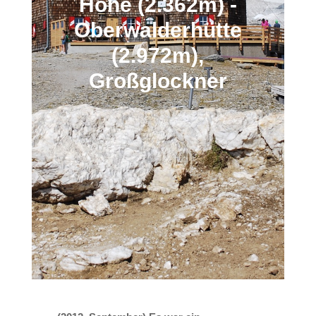
Höhe (2.362m) -
Oberwalderhütte
(2.972m),
Großglockner