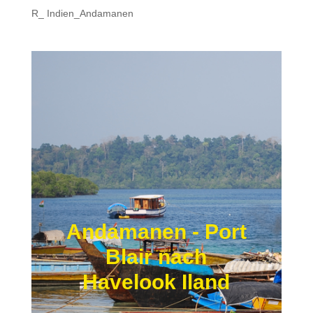
R_ Indien_Andamanen
Andamanen - Port
Blair nach
Havelook Iland