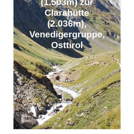
(1.503m) zur
Clarahütte
(2.036m),
Venedigergruppe,
Osttirol