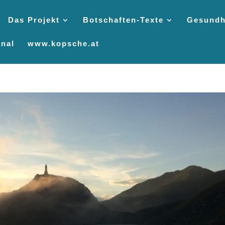
Das Projekt
Botschaften-Texte
Gesundh
nal
www.kopsche.at