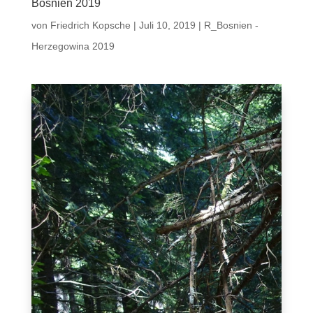
Bosnien 2019
von
Friedrich Kopsche
|
Juli 10, 2019
|
R_Bosnien -
Herzegowina 2019