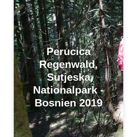
Perucica
Regenwald,
Sutjeska
Nationalpark -
Bosnien 2019