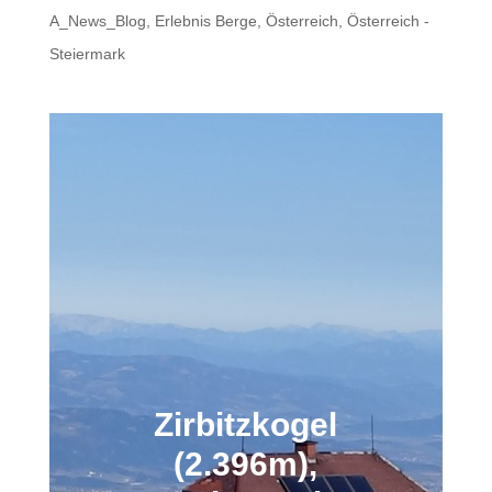
A_News_Blog
,
Erlebnis Berge
,
Österreich
,
Österreich -
Steiermark
Zirbitzkogel
(2.396m),