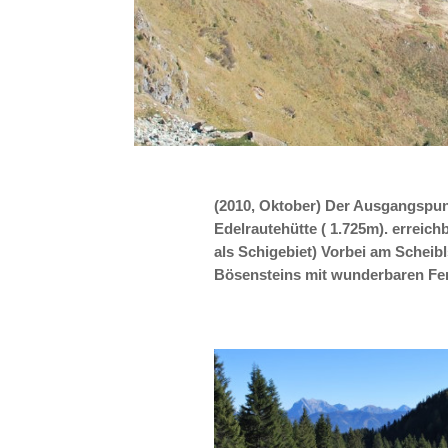
(2010, Oktober) Der Ausgangspun
Edelrautehütte ( 1.725m). erreic
als Schigebiet) Vorbei am Scheib
Bösensteins mit wunderbaren Fern