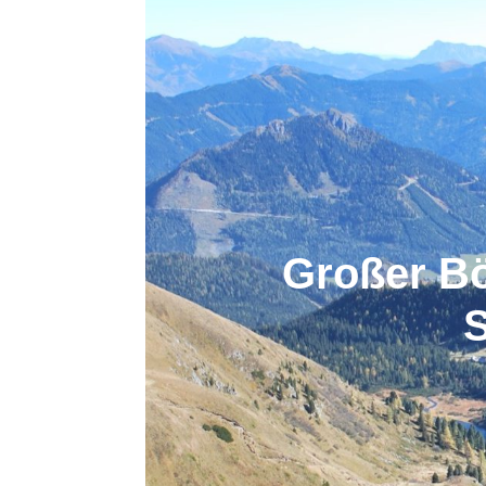
Großer Bö
S