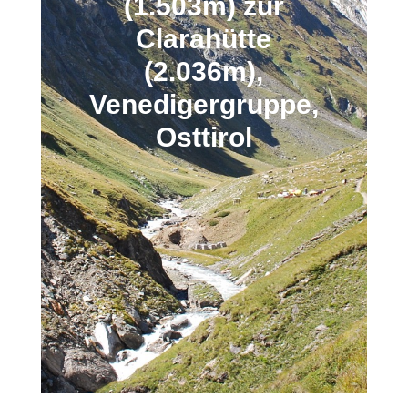
(1.503m) zur
Clarahütte
(2.036m),
Venedigergruppe,
Osttirol