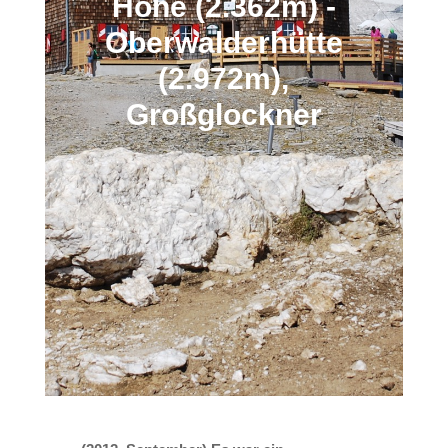
Höhe (2.362m) -
Oberwalderhütte
(2.972m),
Großglockner