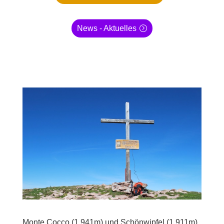
News - Aktuelles
Monte Cocco (1.941m) und Schönwipfel (1.911m)