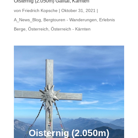
Oisternig (2.050m) Gailtal, Kärnten
von
Friedrich Kopsche
|
Oktober 31, 2021
|
A_News_Blog
,
Bergtouren - Wanderungen
,
Erlebnis
Berge
,
Österreich
,
Österreich - Kärnten
Oisternig (2.050m)