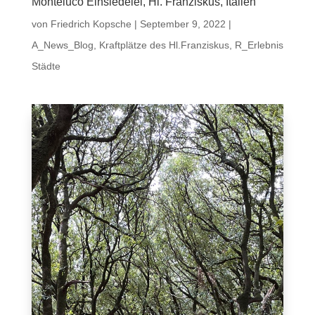
Monteluco Einsiedelei, Hl. Franziskus, Italien
von
Friedrich Kopsche
|
September 9, 2022
|
A_News_Blog
,
Kraftplätze des Hl.Franziskus
,
R_Erlebnis
Städte