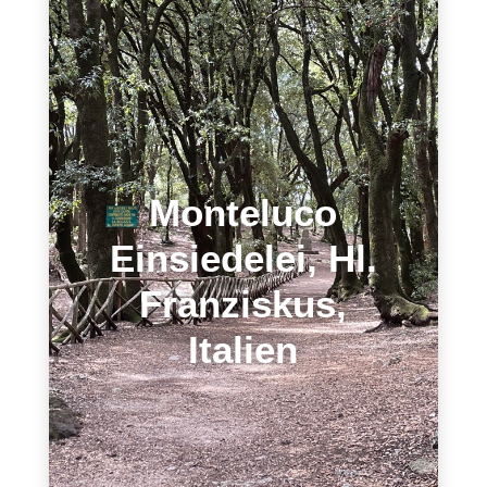
Monteluco
Einsiedelei, Hl.
Franziskus,
Italien