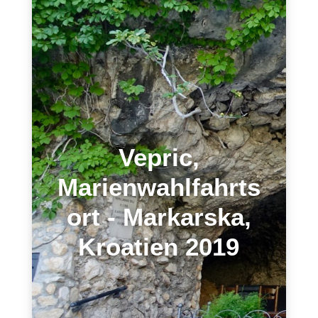
Vepric,
Marienwahlfahrts
ort - Markarska,
Kroatien 2019