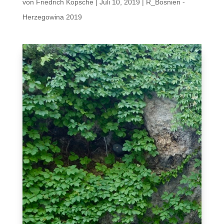
von
Friedrich Kopsche
|
Juli 10, 2019
|
R_Bosnien -
Herzegowina 2019