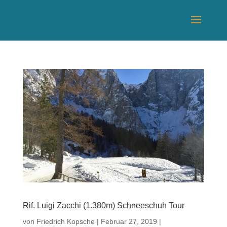
Rif. Luigi Zacchi (1.380m) Schneeschuh Tour
von
Friedrich Kopsche
|
Februar 27, 2019
|