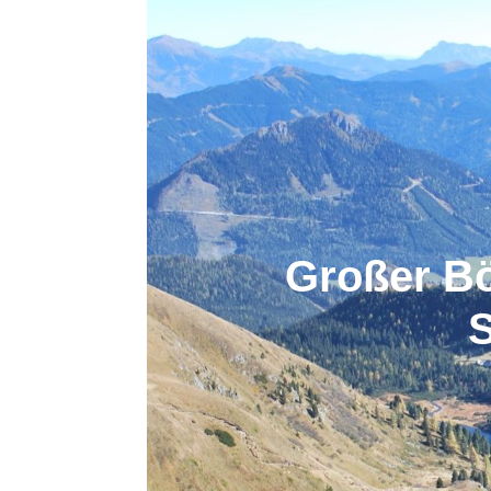
Großer Bö
S