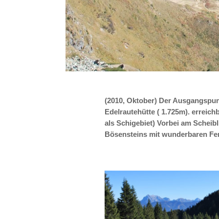
(2010, Oktober) Der Ausgangspun
Edelrautehütte ( 1.725m). erreic
als Schigebiet) Vorbei am Scheib
Bösensteins mit wunderbaren Fern