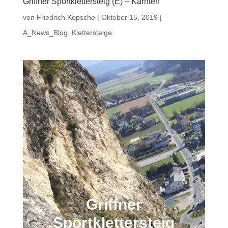
Griffner Sportklettersteig (E) – Kärnten
von
Friedrich Kopsche
|
Oktober 15, 2019
|
A_News_Blog
,
Klettersteige
Griffner
Sportklettersteig