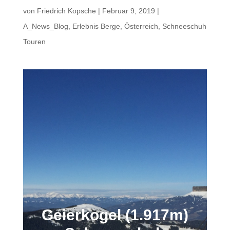
von
Friedrich Kopsche
|
Februar 9, 2019
|
A_News_Blog
,
Erlebnis Berge
,
Österreich
,
Schneeschuh
Touren
Geierkogel (1.917m)