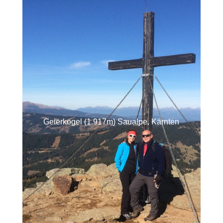
Geierkogel (1.917m) Saualpe, Kärnten