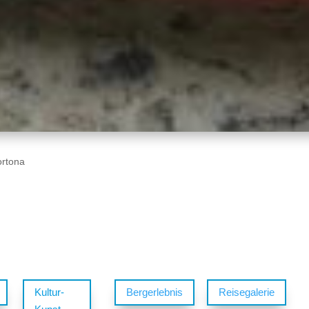
ortona
Kultur-
Bergerlebnis
Reisegalerie