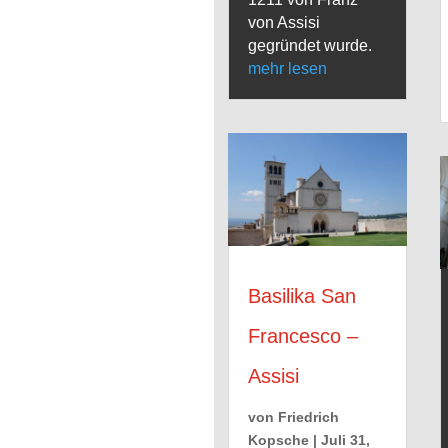
von Assisi
gegründet wurde.
mehr lesen
Basilika San
Francesco –
Assisi
von
Friedrich
Kopsche
|
Juli 31,