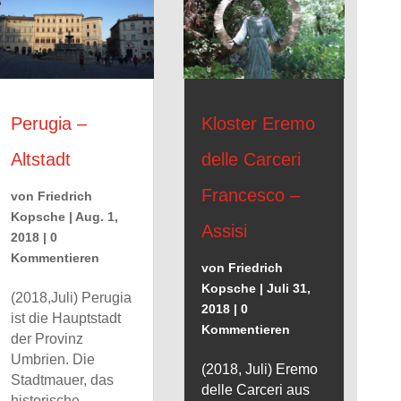
Perugia –
Kloster Eremo
Altstadt
delle Carceri
Francesco –
von
Friedrich
Kopsche
|
Aug. 1,
Assisi
2018
| 0
Kommentieren
von
Friedrich
Kopsche
|
Juli 31,
(2018,Juli) Perugia
2018
| 0
ist die Hauptstadt
Kommentieren
der Provinz
Umbrien. Die
(2018, Juli) Eremo
Stadtmauer, das
delle Carceri aus
historische