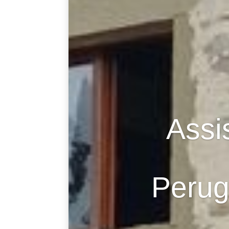
Assis
Perug