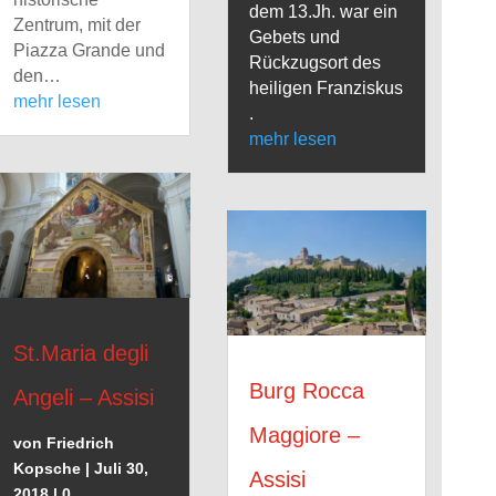
dem 13.Jh. war ein
Zentrum, mit der
Gebets und
Piazza Grande und
Rückzugsort des
den…
heiligen Franziskus
mehr lesen
.
mehr lesen
St.Maria degli
Burg Rocca
Angeli – Assisi
Maggiore –
von
Friedrich
Kopsche
|
Juli 30,
Assisi
2018
| 0