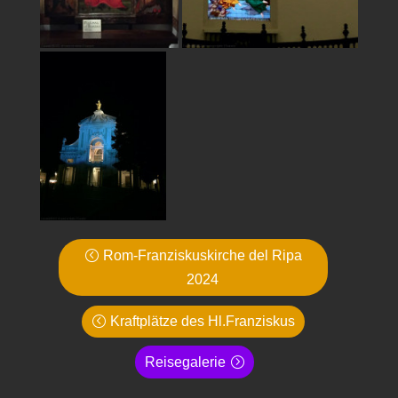
Rom-Franziskuskirche del Ripa
2024
Kraftplätze des Hl.Franziskus
Reisegalerie