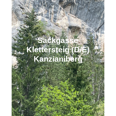
Sackgasse
Klettersteig (D/E)
Kanzianiberg