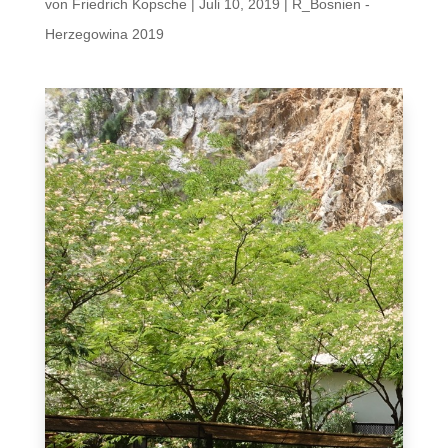
von
Friedrich Kopsche
|
Juli 10, 2019
|
R_Bosnien -
Herzegowina 2019